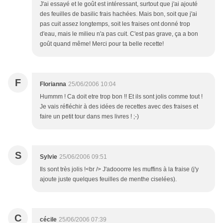
J'ai essayé et le goût est intéressant, surtout que j'ai ajouté
des feuilles de basilic frais hachées. Mais bon, soit que j'ai
pas cuit assez longtemps, soit les fraises ont donné trop
d'eau, mais le milieu n'a pas cuit. C'est pas grave, ça a bon
goût quand même! Merci pour ta belle recette!
F
Florianna
25/06/2006 10:04
Hummm ! Ca doit etre trop bon !! Et ils sont jolis comme tout !
Je vais réfléchir à des idées de recettes avec des fraises et
faire un petit tour dans mes livres ! ;-)
S
Sylvie
25/06/2006 09:51
Ils sont très jolis !<br /> J'adooorre les muffins à la fraise (j'y
ajoute juste quelques feuilles de menthe ciselées).
C
cécile
25/06/2006 07:39