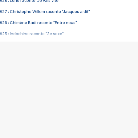
28 : Lorie raconte "Je vais vite"
#27 : Christophe Willem raconte "Jacques a dit"
#26 : Chimène Badi raconte "Entre nous"
#25 : Indochine raconte "3e sexe"
#24 : Zaho raconte "C'est chelou"
#23 : Patrick Bruel raconte "Au café des délices"
#22 : Kyo raconte "Le chemin"
#21 : Nolwenn Leroy raconte "Cassé"
#20 : Patrick Hernandez raconte "Born to be alive"
#19 : Lorie raconte "Près de moi"
#18 : Michael Jones raconte "A nos actes manqués" (avec Jean-Jacque
#17 : Khaled raconte "Aïcha"
#16 : Corneille raconte "Parce qu'on vient de loin"