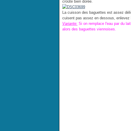
croûte bien dorée.
La cuisson des baguettes est assez délica
cuisent pas assez en dessous, enlevez la
Variante:
Si on remplace l'eau par du lait
alors des baguettes viennoises.