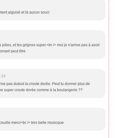
ement aiguisé et là aucun souci
 jolies, et tes grignes super.<br /> moi je n'arrive pas à avoir
conseil peut être
1:14
itrise pas dutout la croute dorée. Peut tu donner plus de
ne super croute dorée comme à la boulangerie ??
ceuille merci<br /> tres belle musicque