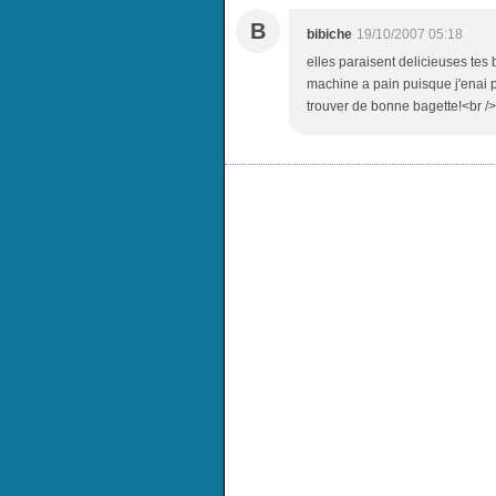
B
bibiche
19/10/2007 05:18
elles paraisent delicieuses tes b
machine a pain puisque j'enai pa
trouver de bonne bagette!<br />