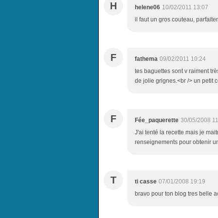
H
helene06
10/02/2011 13:07
il faut un gros couteau, parfait
F
fathema
09/02/2011 10:24
tes baguettes sont v raiment très
de jolie grignes.<br /> un petit 
F
Fée_paquerette
30/05/2008 1
J'ai tenté la recette mais je ma
renseignements pour obtenir u
T
ti casse
07/01/2008 19:19
bravo pour ton blog tres belle a