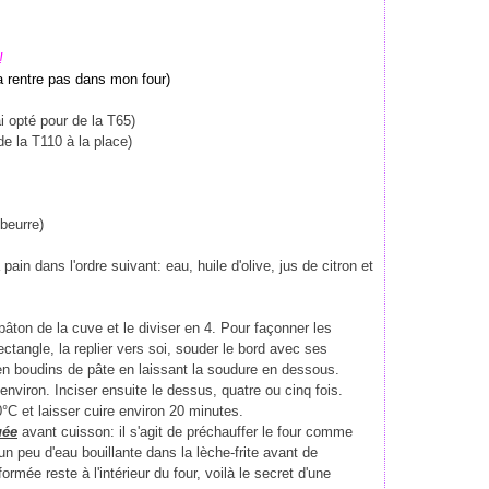
!
a rentre pas dans mon four)
i opté pour de la T65)
de la T110 à la place)
 beurre)
ain dans l'ordre suivant: eau, huile d'olive, jus de citron et
pâton de la cuve et le diviser en 4. Pour façonner les
ctangle, la replier vers soi, souder le bord avec ses
r en boudins de pâte en laissant la soudure en dessous.
nviron. Inciser ensuite le dessus, quatre ou cinq fois.
°C et laisser cuire environ 20 minutes.
uée
avant cuisson: il s'agit de préchauffer le four comme
 un peu d'eau bouillante dans la lèche-frite avant de
formée reste à l'intérieur du four, voilà le secret d'une