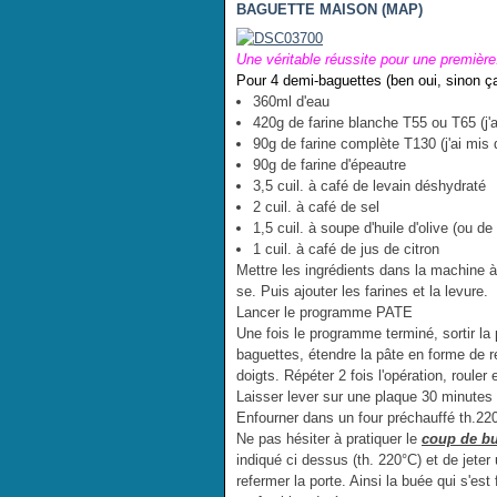
BAGUETTE MAISON (MAP)
Une véritable réussite pour une première
Pour 4 demi-baguettes (ben oui, sinon ç
360ml d'eau
420g de farine blanche T55 ou T65 (j'a
90g de farine complète T130 (j'ai mis 
90g de farine d'épeautre
3,5 cuil. à café de levain déshydraté
2 cuil. à café de sel
1,5 cuil. à soupe d'huile d'olive (ou de
1 cuil. à café de jus de citron
Mettre les ingrédients dans la machine à p
se. Puis ajouter les farines et la levure.
Lancer le programme PATE
Une fois le programme terminé, sortir la 
baguettes, étendre la pâte en forme de re
doigts. Répéter 2 fois l'opération, roule
Laisser lever sur une plaque 30 minutes e
Enfourner dans un four préchauffé th.220
Ne pas hésiter à pratiquer le
coup de b
indiqué ci dessus (th. 220°C) et de jeter
refermer la porte. Ainsi la buée qui s'est 