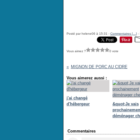
Posté par helene06 à 15:31 -
Commentaires [
…
]
- 
Vous aimez ?
0 vote
MIGNON DE PORC AU CIDRE
Vous aimerez aussi :
j'ai changé
d'hébergeur
&quot;Je vais
prochainemen
déménager ch
Commentaires