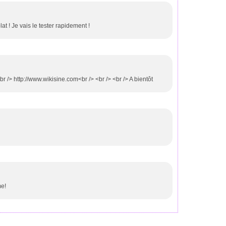
t ! Je vais le tester rapidement !
r /> http://www.wikisine.com<br /> <br /> <br /> A bientôt
me!