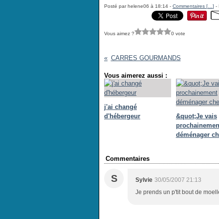
Posté par helene06 à 18:14 -
Commentaires [
…
]
- 
Vous aimez ?
0 vote
CARRES GOURMANDS
Vous aimerez aussi :
j'ai changé
d'hébergeur
&quot;Je vais
prochainemen
déménager ch
Commentaires
S
Sylvie
30/05/2007 21:13
Je prends un p'tit bout de moel