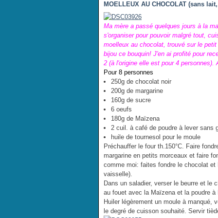
MOELLEUX AU CHOCOLAT (sans lait, 
Ma mère a passé quelques jours à la mais
s'organiser pour pouvoir malgré tout, cu
moelleux au chocolat, trouvé sur le petit 
bijou ce bouquin! J'en ai profité pour rec
2 (à l'origine elle est pour 4 personnes).
Pour 8 personnes
250g de chocolat noir
200g de margarine
160g de sucre
6 oeufs
180g de Maïzena
2 cuil. à café de poudre à lever sans 
huile de tournesol pour le moule
Préchauffer le four th.150°C. Faire fond
margarine en petits morceaux et faire fo
comme moi: faites fondre le chocolat et 
vaisselle).
Dans un saladier, verser le beurre et le 
au fouet avec la Maïzena et la poudre à 
Huiler légèrement un moule à manqué, ve
le degré de cuisson souhaité. Servir tièd