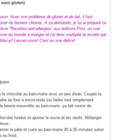
sans gluten)
on. Avec son problème de gluten et de lait, il faut
isiner de bonnes choses. A sa demande, je lui ai préparé ce
livre "Recettes anti-allergies" aux éditions First, un vrai
evoir du monde à manger et j'ai donc multiplié la recette par
 Allez-y! Lancez-vous! C'est un vrai délice!
gluten
re le chocolat au bain-marie avec un peu d'eau. Couper la
ndre au four à micro-onde (ou faites tout simplement
le beurre ensemble au bain-marie, ça fait moins de
chocolat fondus et ajouter le sucre et les oeufs. Mélanger
lever.
rser la pâte et cuire au bain-marie 30 à 35 minutes selon
e ou froid.