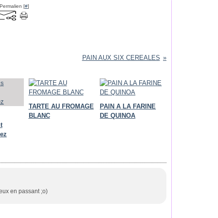
Permalien [
#
]
PAIN AUX SIX CEREALES
TARTE AU FROMAGE
PAIN A LA FARINE
BLANC
DE QUINOA
t
ez
leux en passant ;o)