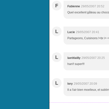
F
Fabienne
29/05/2007 20:52
Quel excellent gâteau au chocola
L
Lucie
29/05/2007 20:41
Partageons, Cuisinons !<br /> <b
L
laetitialily
29/05/2007 20:25
han!! super!!!
L
lory
29/05/2007 20:09
Il a l'air bien moelleux, et subli