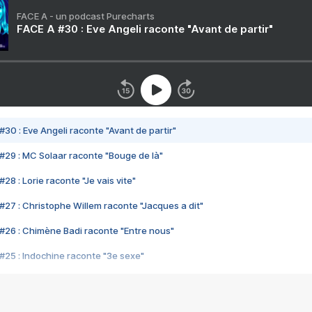
FACE A - un podcast Purecharts
FACE A #30 : Eve Angeli raconte "Avant de partir"
#30 : Eve Angeli raconte "Avant de partir"
#29 : MC Solaar raconte "Bouge de là"
28 : Lorie raconte "Je vais vite"
#27 : Christophe Willem raconte "Jacques a dit"
#26 : Chimène Badi raconte "Entre nous"
#25 : Indochine raconte "3e sexe"
#24 : Zaho raconte "C'est chelou"
#23 : Patrick Bruel raconte "Au café des délices"