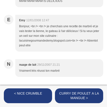
MIAM MIAM MIAM IS DELICIOUS
E
Emy
12/01/2008 12:47
Bonjour, <br /> <br /> je cherchais une recette de marbré et je
vais tester la tienne, le gateau à l'air délicieux ! Si tu veux jeter
un oeil sur mon site culinaire :
lacuisinegourmandedemy.blogspot.com<br /> <br /> Abientot
peut etre
N
nuage de lait
29/11/2007 21:21
Vraiment très réussi ton marbré
< NICE CRUMBLE
CURRY DE POULET A LA
MANGUE >