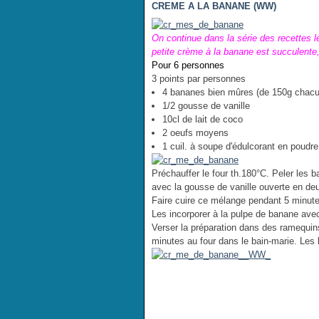
CREME A LA BANANE (WW)
On continue dans la série des recettes l
petite crème à la banane est succulente,
Pour 6 personnes
3 points par personnes
4 bananes bien mûres (de 150g chac
1/2 gousse de vanille
10cl de lait de coco
2 oeufs moyens
1 cuil. à soupe d'édulcorant en poudre
Préchauffer le four th.180°C. Peler les 
avec la gousse de vanille ouverte en deux
Faire cuire ce mélange pendant 5 minutes
Les incorporer à la pulpe de banane avec
Verser la préparation dans des ramequins
minutes au four dans le bain-marie. Les l