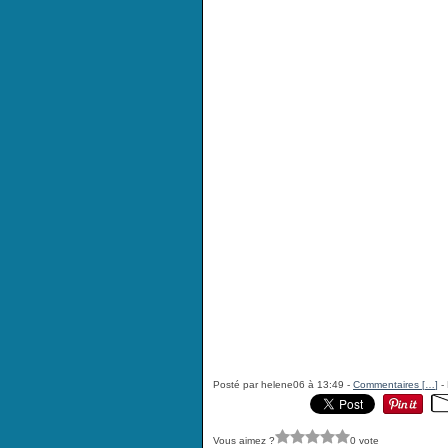
Posté par helene06 à 13:49 -
Commentaires [
…
]
- 
Vous aimez ?
0 vote