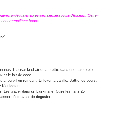
égères à déguster après ces derniers jours d'excès... Cette
 encore meileure tiède...
une)
bananes. Ecraser la chair et la mettre dans une casserole
 et le lait de coco.
 à feu vif en remuant. Enlever la vanille. Battre les oeufs.
 l'édulcorant.
. Les placer dans un bain-marie. Cuire les flans 25
aisser tiédir avant de déguster.