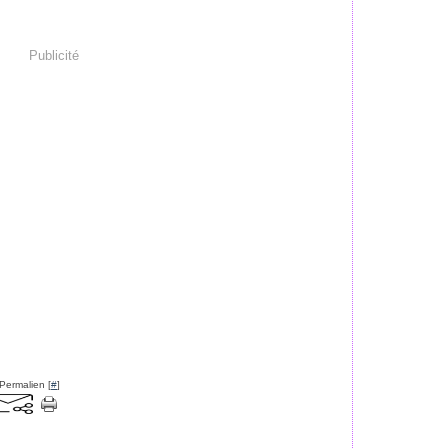
Publicité
Permalien [
#
]