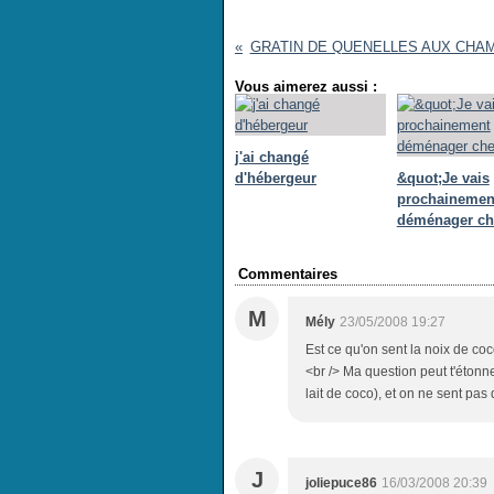
GRATIN DE QUENELLES AUX CHA
Vous aimerez aussi :
j'ai changé
d'hébergeur
&quot;Je vais
prochainemen
déménager ch
Commentaires
M
Mély
23/05/2008 19:27
Est ce qu'on sent la noix de coc
<br /> Ma question peut t'étonne
lait de coco), et on ne sent pas 
J
joliepuce86
16/03/2008 20:39