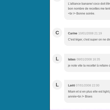
L'alliance banane/ coco doit êt
bon nombre de recettes me tente
<br /> Bonne soirée.
C
Carine
10/01/2008 21:19
C'est léger, c'est super on ne di
L
labas
08/01/2008 16:35
je note vite la recette! à refaire 
L
Laëti
07/01/2008 22:00
Miam et si en plus elle est light
année<br /> Bises