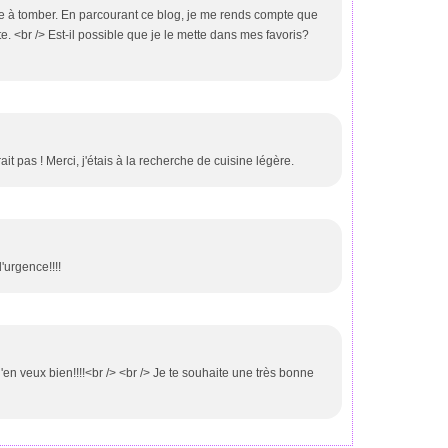
re à tomber. En parcourant ce blog, je me rends compte que
. <br /> Est-il possible que je le mette dans mes favoris?
rait pas ! Merci, j'étais à la recherche de cuisine légère.
d'urgence!!!!
 j'en veux bien!!!!<br /> <br /> Je te souhaite une très bonne